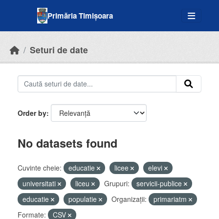
Skip to main content
Primăria Timișoara
Seturi de date
Order by
No datasets found
Cuvinte cheie:
educatie
licee
elevi
universitati
liceu
Grupuri:
servicii-publice
educatie
populatie
Organizații:
primariatm
Formate:
CSV