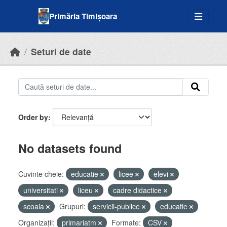
Skip to main content
Primăria Timișoara
Seturi de date
Order by
No datasets found
Cuvinte cheie:
educatie
licee
elevi
universitati
liceu
cadre didactice
scoala
Grupuri:
servicii-publice
educatie
Organizații:
primariatm
Formate:
CSV