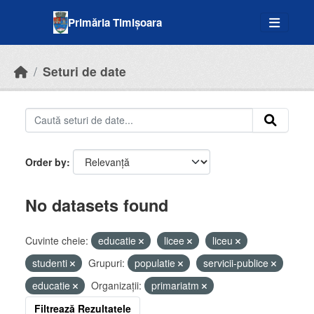
Skip to main content
Primăria Timișoara
Seturi de date
Order by
No datasets found
Cuvinte cheie:
educatie
licee
liceu
studenti
Grupuri:
populatie
servicii-publice
educatie
Organizații:
primariatm
Filtrează Rezultatele