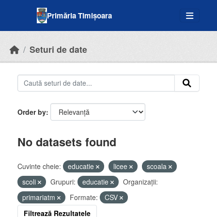
Skip to main content
Primăria Timișoara
Seturi de date
Order by
No datasets found
Cuvinte cheie:
educatie
licee
scoala
scoli
Grupuri:
educatie
Organizații:
primariatm
Formate:
CSV
Filtrează Rezultatele