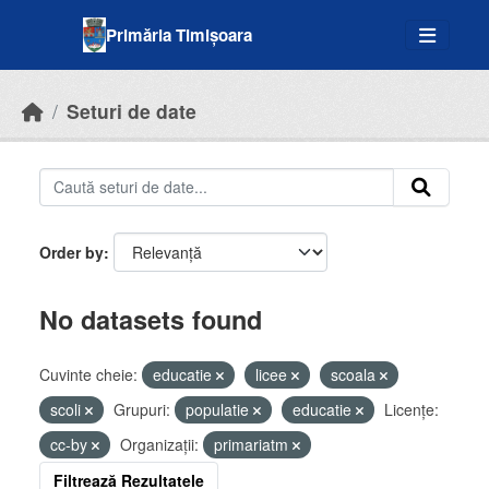
Skip to main content
Primăria Timișoara
Seturi de date
Order by
No datasets found
Cuvinte cheie:
educatie
licee
scoala
scoli
Grupuri:
populatie
educatie
Licenţe:
cc-by
Organizații:
primariatm
Filtrează Rezultatele