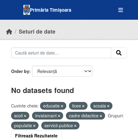
Skip to main content
Primăria Timișoara
Seturi de date
Order by
No datasets found
Cuvinte cheie:
educatie
licee
scoala
scoli
invatamant
cadre didactice
Grupuri:
populatie
servicii-publice
Filtrează Rezultatele