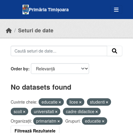
Skip to main content
Primăria Timișoara
Seturi de date
Order by
No datasets found
Cuvinte cheie:
educatie
licee
studenti
scoli
universitati
cadre didactice
Organizații:
primariatm
Grupuri:
educatie
Filtrează Rezultatele