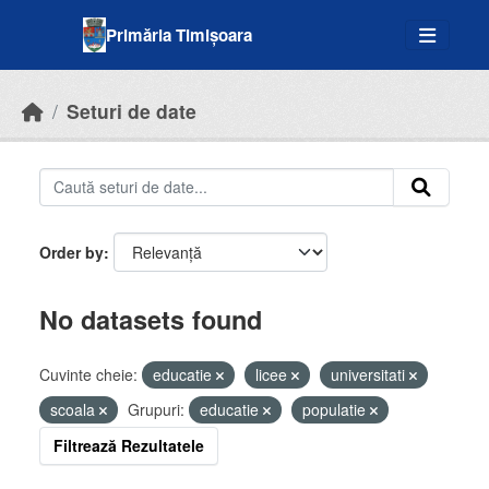
Skip to main content
Primăria Timișoara
Seturi de date
Order by
No datasets found
Cuvinte cheie:
educatie
licee
universitati
scoala
Grupuri:
educatie
populatie
Filtrează Rezultatele