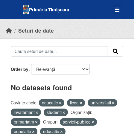
Skip to main content
Primăria Timișoara
Seturi de date
Order by
No datasets found
Cuvinte cheie:
educatie
licee
universitati
invatamant
studenti
Organizații:
primariatm
Grupuri:
servicii-publice
populatie
educatie