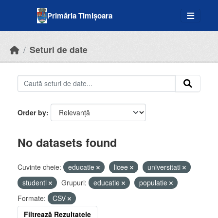
Skip to main content
Primăria Timișoara
Seturi de date
Order by
No datasets found
Cuvinte cheie:
educatie
licee
universitati
studenti
Grupuri:
educatie
populatie
Formate:
CSV
Filtrează Rezultatele