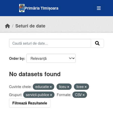
Skip to main content
Primăria Timișoara
Seturi de date
Order by
No datasets found
Cuvinte cheie:
educatie
liceu
licee
Grupuri:
servicii-publice
Formate:
CSV
Filtrează Rezultatele