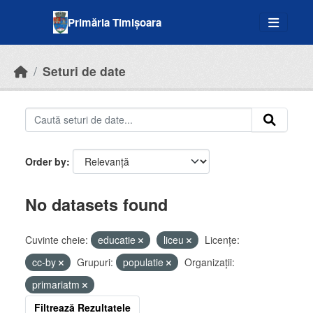
Skip to main content
Primăria Timișoara
Seturi de date
Order by
No datasets found
Cuvinte cheie:
educatie
liceu
Licenţe:
cc-by
Grupuri:
populatie
Organizații:
primariatm
Filtrează Rezultatele