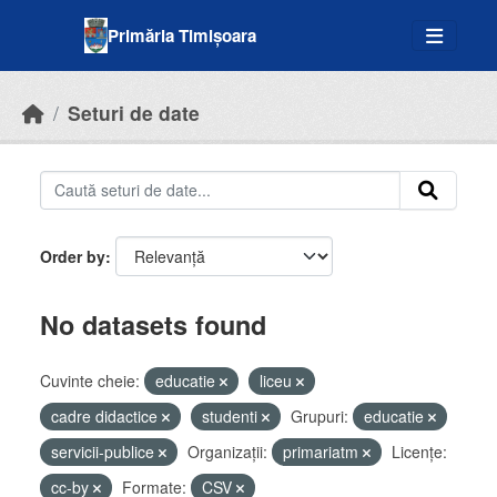
Skip to main content
Primăria Timișoara
Seturi de date
Order by
No datasets found
Cuvinte cheie:
educatie
liceu
cadre didactice
studenti
Grupuri:
educatie
servicii-publice
Organizații:
primariatm
Licenţe:
cc-by
Formate:
CSV