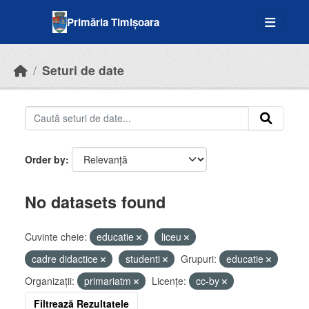
Skip to main content
Primăria Timișoara
Seturi de date
Order by
No datasets found
Cuvinte cheie:
educatie
liceu
cadre didactice
studenti
Grupuri:
educatie
Organizații:
primariatm
Licenţe:
cc-by
Filtrează Rezultatele