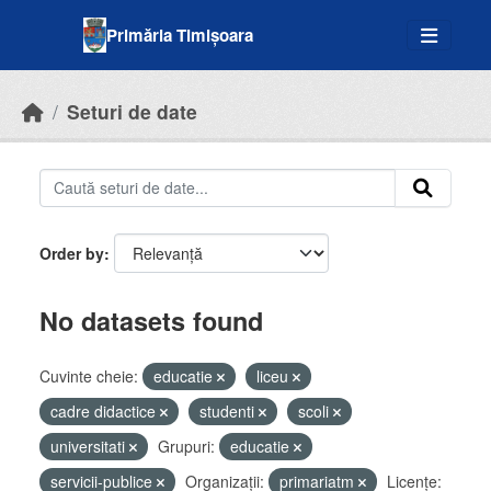
Skip to main content
Primăria Timișoara
Seturi de date
Order by
No datasets found
Cuvinte cheie:
educatie
liceu
cadre didactice
studenti
scoli
universitati
Grupuri:
educatie
servicii-publice
Organizații:
primariatm
Licenţe: