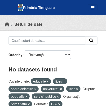
Skip to main content
Primăria Timișoara
Seturi de date
Order by
No datasets found
Cuvinte cheie:
educatie
liceu
cadre didactice
universitati
licee
Grupuri:
populatie
servicii-publice
Organizații:
primariatm
Formate:
CSV