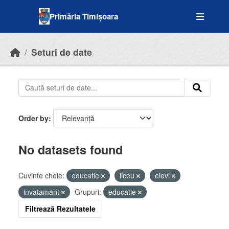
Skip to main content
Primăria Timișoara
Seturi de date
Order by
No datasets found
Cuvinte cheie:
educatie
liceu
elevi
invatamant
Grupuri:
educatie
Filtrează Rezultatele