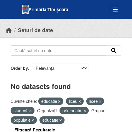
Skip to main content
Primăria Timișoara
Seturi de date
Order by
No datasets found
Cuvinte cheie:
educatie
liceu
licee
studenti
Organizații:
primariatm
Grupuri:
populatie
educatie
Filtrează Rezultatele