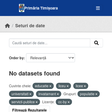
Skip to main content
Primăria Timișoara
Seturi de date
Order by
No datasets found
Cuvinte cheie:
educatie
liceu
licee
universitati
invatamant
Grupuri:
populatie
servicii-publice
Licenţe:
cc-by
Filtrează Rezultatele