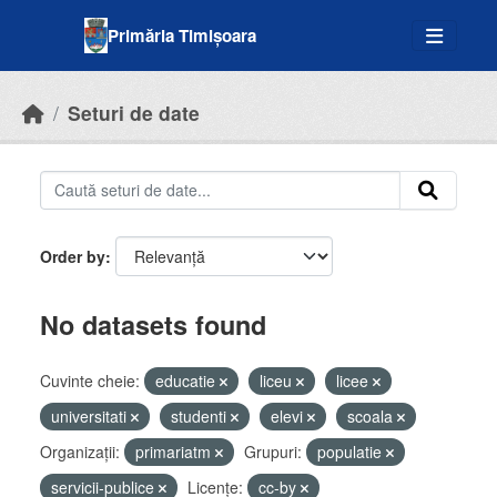
Skip to main content
Primăria Timișoara
Seturi de date
Order by
No datasets found
Cuvinte cheie:
educatie
liceu
licee
universitati
studenti
elevi
scoala
Organizații:
primariatm
Grupuri:
populatie
servicii-publice
Licenţe:
cc-by