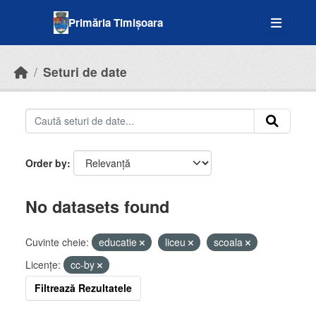
Skip to main content
Primăria Timișoara
Seturi de date
Order by
No datasets found
Cuvinte cheie:
educatie
liceu
scoala
Licenţe:
cc-by
Filtrează Rezultatele