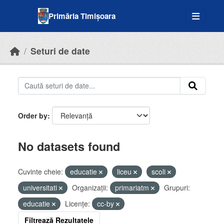
Skip to main content
Primăria Timișoara
Seturi de date
Order by
No datasets found
Cuvinte cheie:
educatie
liceu
scoli
universitati
Organizații:
primariatm
Grupuri:
educatie
Licenţe:
cc-by
Filtrează Rezultatele