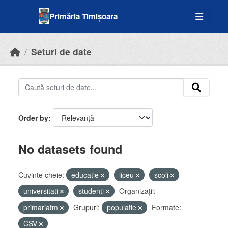
Skip to main content
Primăria Timișoara
Seturi de date
Order by
No datasets found
Cuvinte cheie:
educatie
liceu
scoli
universitati
studenti
Organizații:
primariatm
Grupuri:
populatie
Formate:
CSV