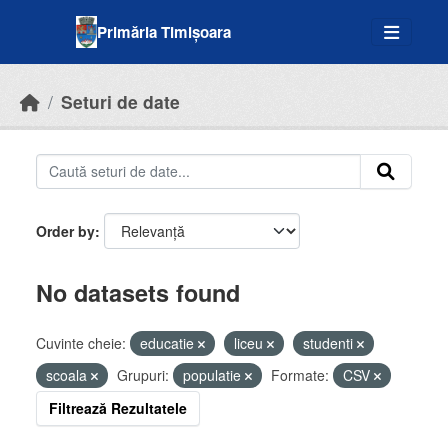
Skip to main content
Primăria Timișoara
Seturi de date
Order by
No datasets found
Cuvinte cheie:
educatie
liceu
studenti
scoala
Grupuri:
populatie
Formate:
CSV
Filtrează Rezultatele