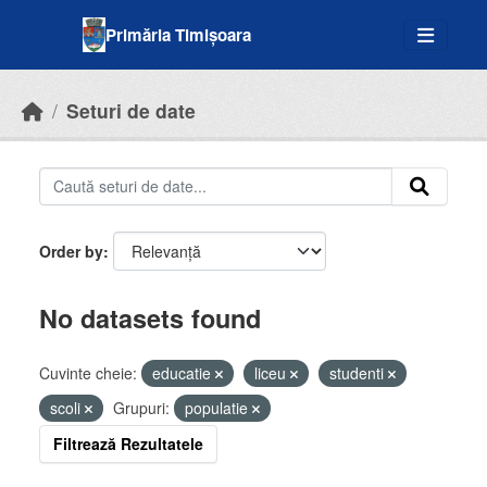
Skip to main content
Primăria Timișoara
Seturi de date
Order by
No datasets found
Cuvinte cheie:
educatie
liceu
studenti
scoli
Grupuri:
populatie
Filtrează Rezultatele