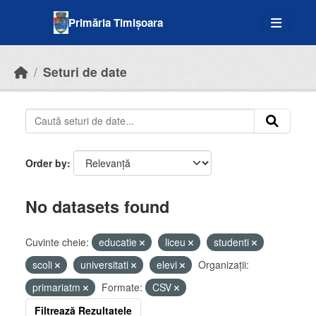
Skip to main content
Primăria Timișoara
Seturi de date
Order by
No datasets found
Cuvinte cheie:
educatie
liceu
studenti
scoli
universitati
elevi
Organizații:
primariatm
Formate:
CSV
Filtrează Rezultatele