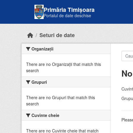
Skip to main content
Primăria Timișoara
Portalul de date deschise
Seturi de date
Organizații
There are no Organizații that match this
No
search
Grupuri
Cuvint
There are no Grupuri that match this
Grupur
search
Cuvinte cheie
Please
There are no Cuvinte cheie that match