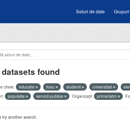
Seturi de date
Grupuri
 datasets found
e cheie:
educatie
liceu
studenti
universitati
ele
i:
populatie
servicii-publice
Organizații:
primariatm
Fo
 try another search.