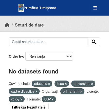
Skip to main content
Primăria Timișoara
Seturi de date
Order by
No datasets found
Cuvinte cheie:
educatie
liceu
universitati
cadre didactice
Organizații:
primariatm
Licenţe:
cc-by
Formate:
CSV
Filtrează Rezultatele