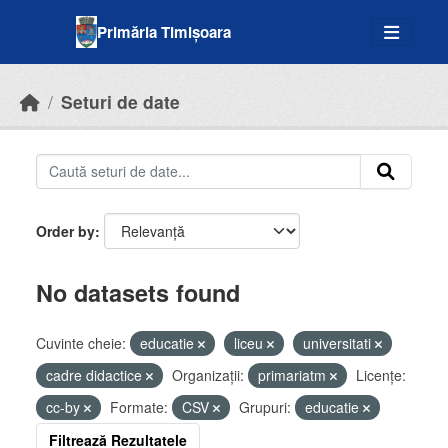
Skip to main content
Primăria Timișoara
Seturi de date
Order by
No datasets found
Cuvinte cheie:
educatie
liceu
universitati
cadre didactice
Organizații:
primariatm
Licenţe:
cc-by
Formate:
CSV
Grupuri:
educatie
Filtrează Rezultatele