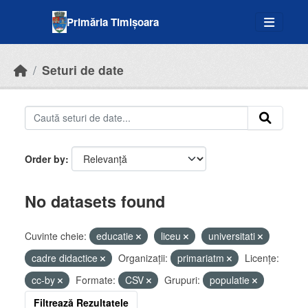
Skip to main content
Primăria Timișoara
Seturi de date
Order by
No datasets found
Cuvinte cheie:
educatie
liceu
universitati
cadre didactice
Organizații:
primariatm
Licenţe:
cc-by
Formate:
CSV
Grupuri:
populatie
Filtrează Rezultatele