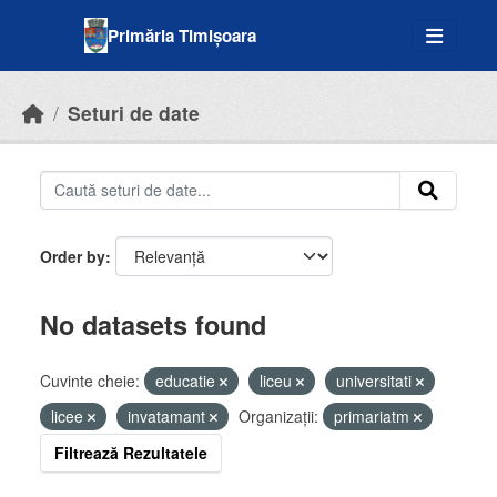
Skip to main content
Primăria Timișoara
Seturi de date
Order by
No datasets found
Cuvinte cheie:
educatie
liceu
universitati
licee
invatamant
Organizații:
primariatm
Filtrează Rezultatele