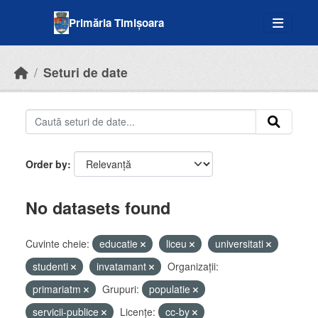
Skip to main content
Primăria Timișoara
Seturi de date
Order by
No datasets found
Cuvinte cheie:
educatie
liceu
universitati
studenti
invatamant
Organizații:
primariatm
Grupuri:
populatie
servicii-publice
Licenţe:
cc-by