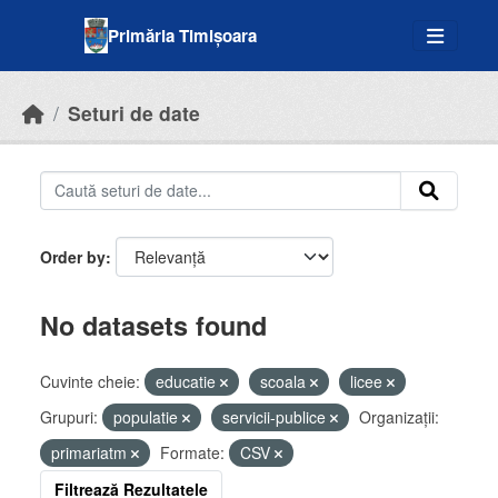
Skip to main content
Primăria Timișoara
Seturi de date
Order by
No datasets found
Cuvinte cheie:
educatie
scoala
licee
Grupuri:
populatie
servicii-publice
Organizații:
primariatm
Formate:
CSV
Filtrează Rezultatele