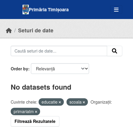
Skip to main content
Primăria Timișoara
Seturi de date
Order by
No datasets found
Cuvinte cheie:
educatie
scoala
Organizații:
primariatm
Filtrează Rezultatele