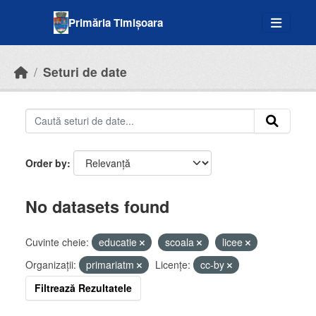
Skip to main content
Primăria Timișoara
Seturi de date
Order by
No datasets found
Cuvinte cheie:
educatie
scoala
licee
Organizații:
primariatm
Licenţe:
cc-by
Filtrează Rezultatele