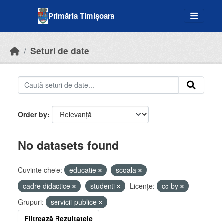
Skip to main content
Primăria Timișoara
Seturi de date
Order by
No datasets found
Cuvinte cheie:
educatie
scoala
cadre didactice
studenti
Licenţe:
cc-by
Grupuri:
servicii-publice
Filtrează Rezultatele