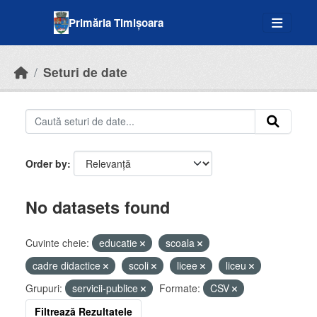
Skip to main content
Primăria Timișoara
Seturi de date
Order by
No datasets found
Cuvinte cheie:
educatie
scoala
cadre didactice
scoli
licee
liceu
Grupuri:
servicii-publice
Formate:
CSV
Filtrează Rezultatele