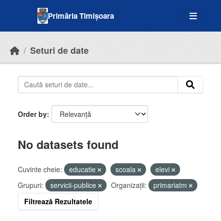
Skip to main content
Primăria Timișoara
Seturi de date
Order by
No datasets found
Cuvinte cheie:
educatie
scoala
elevi
Grupuri:
servicii-publice
Organizații:
primariatm
Filtrează Rezultatele