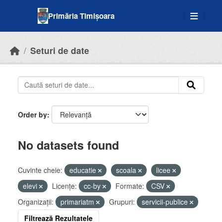
Skip to main content
Primăria Timișoara
Seturi de date
Order by
No datasets found
Cuvinte cheie:
educatie
scoala
licee
elevi
Licenţe:
cc-by
Formate:
CSV
Organizații:
primariatm
Grupuri:
servicii-publice
Filtrează Rezultatele