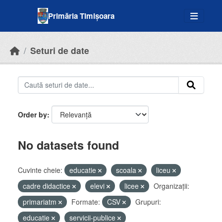
Skip to main content
Primăria Timișoara
Seturi de date
Order by
No datasets found
Cuvinte cheie:
educatie
scoala
liceu
cadre didactice
elevi
licee
Organizații:
primariatm
Formate:
CSV
Grupuri:
educatie
servicii-publice