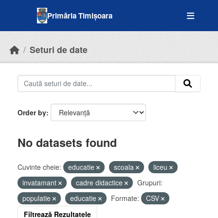
Skip to main content
Primăria Timișoara
Seturi de date
Order by
No datasets found
Cuvinte cheie:
educatie
scoala
liceu
invatamant
cadre didactice
Grupuri:
populatie
educatie
Formate:
CSV
Filtrează Rezultatele