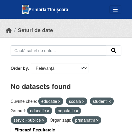
Skip to main content
Primăria Timișoara
Seturi de date
Order by
No datasets found
Cuvinte cheie:
educatie
scoala
studenti
Grupuri:
educatie
populatie
servicii-publice
Organizații:
primariatm
Filtrează Rezultatele