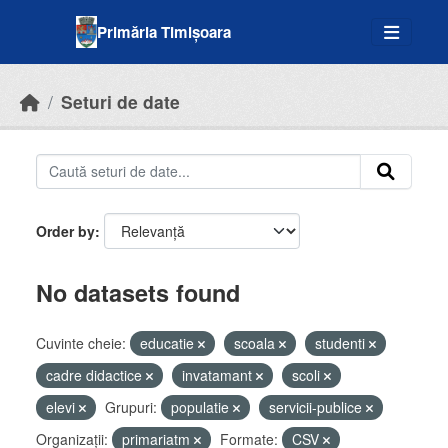
Skip to main content
Primăria Timișoara
Seturi de date
Order by
No datasets found
Cuvinte cheie:
educatie
scoala
studenti
cadre didactice
invatamant
scoli
elevi
Grupuri:
populatie
servicii-publice
Organizații:
primariatm
Formate:
CSV