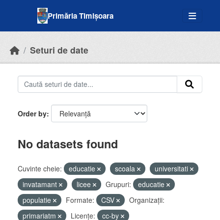
Skip to main content
Primăria Timișoara
Seturi de date
Order by
No datasets found
Cuvinte cheie:
educatie
scoala
universitati
invatamant
licee
Grupuri:
educatie
populatie
Formate:
CSV
Organizații:
primariatm
Licenţe:
cc-by