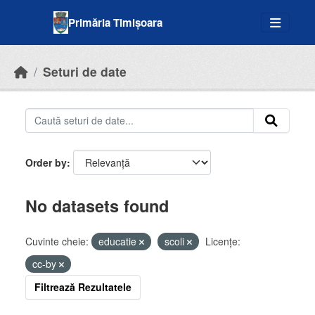
Skip to main content
Primăria Timișoara
Seturi de date
Order by
No datasets found
Cuvinte cheie:
educatie
scoli
Licenţe:
cc-by
Filtrează Rezultatele