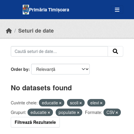
Skip to main content
Primăria Timișoara
Seturi de date
Order by
No datasets found
Cuvinte cheie:
educatie
scoli
elevi
Grupuri:
educatie
populatie
Formate:
CSV
Filtrează Rezultatele