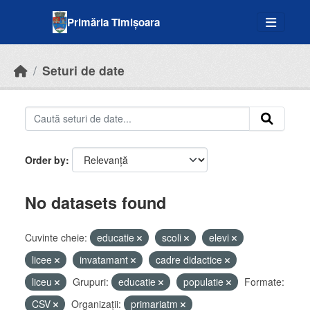
Skip to main content
Primăria Timișoara
Seturi de date
Order by
No datasets found
Cuvinte cheie:
educatie
scoli
elevi
licee
invatamant
cadre didactice
liceu
Grupuri:
educatie
populatie
Formate:
CSV
Organizații:
primariatm