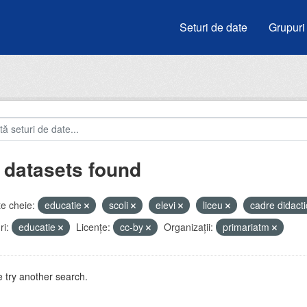
Seturi de date
Grupuri
 datasets found
e cheie:
educatie
scoli
elevi
liceu
cadre didact
i:
educatie
Licenţe:
cc-by
Organizații:
primariatm
 try another search.