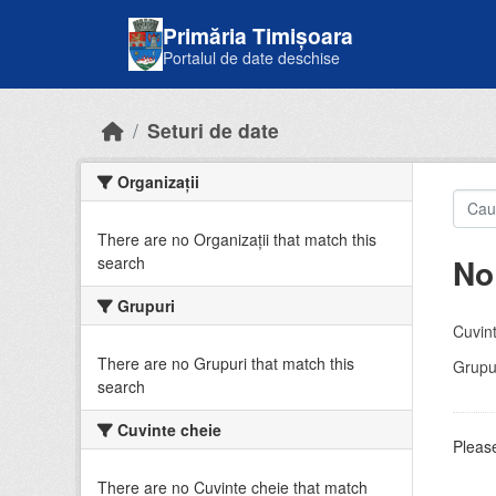
Skip to main content
Primăria Timișoara
Portalul de date deschise
Seturi de date
Organizații
There are no Organizații that match this
No
search
Grupuri
Cuvint
There are no Grupuri that match this
Grupur
search
Cuvinte cheie
Please
There are no Cuvinte cheie that match