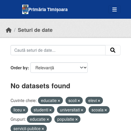
Skip to main content
Primăria Timișoara
Seturi de date
Order by
No datasets found
Cuvinte cheie:
educatie
scoli
elevi
liceu
studenti
universitati
scoala
Grupuri:
educatie
populatie
servicii-publice