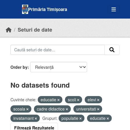
Skip to main content
Primăria Timișoara
Seturi de date
Order by
No datasets found
Cuvinte cheie:
educatie
scoli
elevi
scoala
cadre didactice
universitati
invatamant
Grupuri:
populatie
educatie
Filtrează Rezultatele